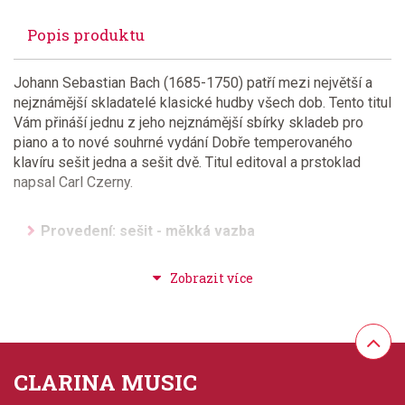
Popis produktu
Johann Sebastian Bach (1685-1750) patří mezi největší a
nejznámější skladatelé klasické hudby všech dob. Tento titul
Vám přináší jednu z jeho nejznámější sbírky skladeb pro
piano a to nové souhrné vydání Dobře temperovaného
klavíru sešit jedna a sešit dvě. Titul editoval a prstoklad
napsal Carl Czerny.
Provedení: sešit - měkká vazba
Jazyk: anglicky
Hudební styl: noty pro hudební školy, klasická +
duchovní hudba
CLARINA MUSIC
Velikost (rozměr): 23 x 30 cm