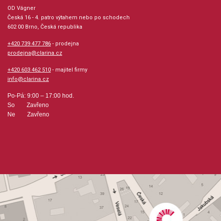
OD Vágner
Počet skladeb: 96
Česká 16 - 4. patro výtahem nebo po schodech
602 00 Brno, Česká republika
Počet stran: 255
+420 739 477 786
- prodejna
prodejna@clarina.cz
hudební úprava: klavír
+420 603 462 510
- majitel firmy
info@clarina.cz
Obsazení: solo
Po-Pá: 9:00 – 17:00 hod.
So Zavřeno
Odběr minimálně 1 kus
Ne Zavřeno
Výrobce: SCHIRMER, Inc.
Obsahuje:
No. 1 in C major PreludeNo. 1 in C major FugueNo. 2 in C
minor PreludeNo. 2 in C minor FugueNo. 3 in C-sharp major
PreludeNo. 3 in C-sharp major FugueNo. 4 in C-sharp minor