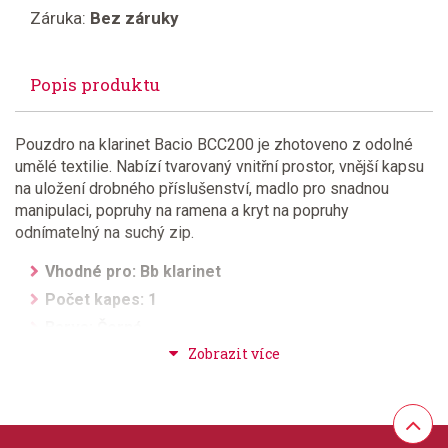
Záruka:
Bez záruky
Popis produktu
Pouzdro na klarinet Bacio BCC200 je zhotoveno z odolné
umělé textilie. Nabízí tvarovaný vnitřní prostor, vnější kapsu
na uložení drobného příslušenství, madlo pro snadnou
manipulaci, popruhy na ramena a kryt na popruhy
odnímatelný na suchý zip.
Vhodné pro:
Bb klarinet
Počet kapes:
1
Barva
:
Černá
Materiál
:
Plast
Rozměry
:
360 x 240 x 140 mm