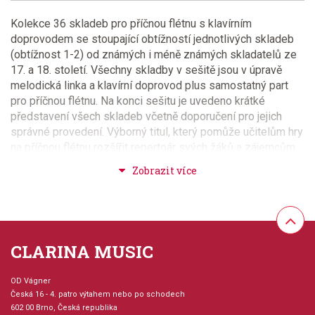
Kolekce 36 skladeb pro příčnou flétnu s klavírním
doprovodem se stoupající obtížností jednotlivých skladeb
(obtížnost 1-2) od známých i méně známých skladatelů ze
17. a 18. století. Všechny skladby v sešitě jsou v úpravě
melodická linka a klavírní doprovod plus samostatný part
pro příčnou flétnu. Na konci sešitu je uvedeno krátké
představení všech skladeb včetně doporučení pro jejich
správné provedení. Výborný titul, který pomůže učitelům hry
na příčnou flétnu rozšířit repertoár svých žáků a zájemcům
všech věkových kategorií umožní zahrát si tuto krásnou
hudbu nejen sami, ale také s klavírním (cembalovým)
doprovodem nebo nahraným doprovodem. V sešitě je
uveden kód a stránky vydavatele, na kterých je možné si
stáhnout nahrávky.
CLARINA MUSIC
Seznam písní
Barbara Allen (Oswald)
OD Vágner
Valiant Joky (Oswald)
Česká 16 - 4. patro výtahem nebo po schodech
602 00 Brno, Česká republika
The Lovely Lass of Inverness (Oswald)