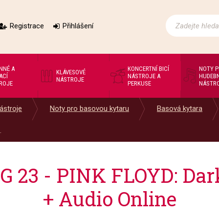
Registrace
Přihlášení
NNÉ A
KONCERTNÍ BICÍ
NOTY 
KLÁVESOVÉ
ACÍ
NÁSTROJE A
HUDEBN
NÁSTROJE
ROJE
PERKUSE
NÁSTR
ástroje
Noty pro basovou kytaru
Basová kytara
.
23 - PINK FLOYD: Dark
+ Audio Online