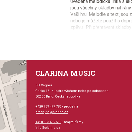
uvedena melodická linka s ak
jsou všechny skladby nahrány
Vaši hru. Melodie a text jsou
nebo je můžete použít s dop
zpěvu.. Při přehrávaní skladb
umožní měnit rychlost přehrává
případně zrychlení skladby, cit
zajímavý, hodnotný a variabilní t
Provedení: sešit + CD
CLARINA MUSIC
Série: Bass Play Along
OD Vágner
Česká 16 - 4. patro výtahem nebo po schodech
Hudební styl: populární
602 00 Brno, Česká republika
Velikost (rozměr): 23 x
+420 739 477 786
- prodejna
prodejna@clarina.cz
Počet skladeb: 7
+420 603 462 510
- majitel firmy
info@clarina.cz