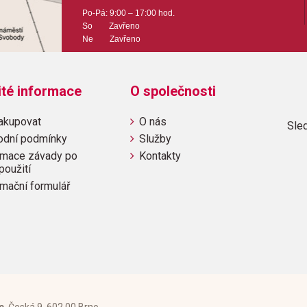
Počet stran: 40
Po-Pá: 9:00 – 17:00 hod.
So Zavřeno
Ne Zavřeno
hudební úprava: zpěv / 
Obsazení: solo
ité informace
O společnosti
Odběr minimálně 1 kus
akupovat
O nás
Sled
odní podmínky
Služby
Výrobce: Hal Leonard C
mace závady po
Kontakty
použití
mační formulář
Obsahuje:
BreatheTimeMoneyUs and The