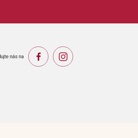
akordy, melodie / tabulatura
ujte nás na
orporation
mAny Color You LikeBrain DamageEclipse