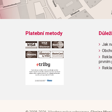
Platební metody
Důlež
Jak n
Obch
Rekla
prvním 
Rekla