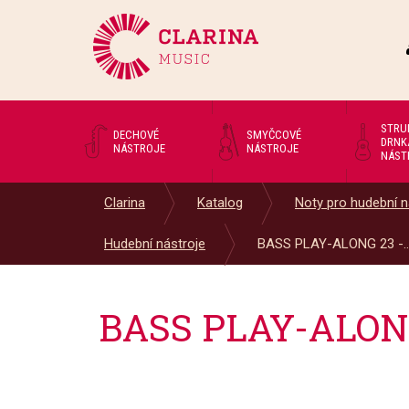
STRU
DECHOVÉ
SMYČCOVÉ
DRNK
NÁSTROJE
NÁSTROJE
NÁST
Clarina
Katalog
Noty pro hudební n
Hudební nástroje
BASS PLAY-ALONG 23 -..
BASS PLAY-ALONG 