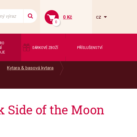
cz
0 Kč
0
PRO
Í
DÁRKOVÉ ZBOŽÍ
PŘÍSLUŠENSTVÍ
OJE
Kytara & basová kytara
 Side of the Moon