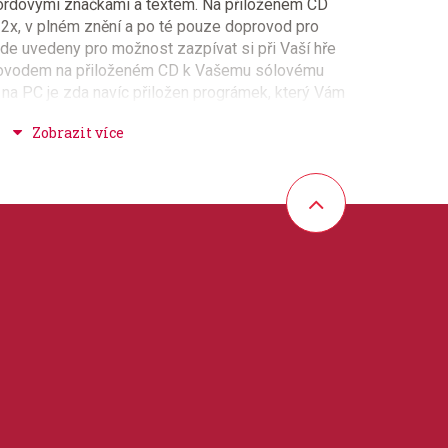
ordovými značkami a textem. Na přiloženém CD
 2x, v plném znění a po té pouze doprovod pro
 zde uvedeny pro možnost zazpívat si při Vaší hře
rovodem na přiloženém CD k Vašemu sólovému
y na PC je zda navíc přiložen prográmek, který Vám
ní skladby a usnadní Vám tím její nácvik,
íte-li, že by měla být hrána rychleji. Velmi
itul !!!
 + rocková hudba
 30 cm