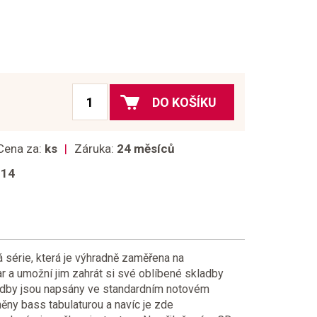
DO KOŠÍKU
Cena za:
ks
Záruka:
24 měsíců
014
érie, která je výhradně zaměřena na
ar a umožní jim zahrát si své oblíbené skladby
adby jsou napsány ve standardním notovém
něny bass tabulaturou a navíc je zde