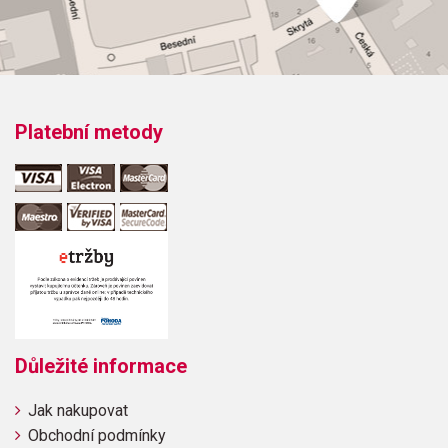
11, No.2Lustig, Traurig, K. WoO 54Menuet in C, K. WoO 10,
No1Menuet in G, K. WoO 10, No2Menuet in D, K. WoO 10,
No5Sonatina in G (1 st movement, Moderato),(2 nd
movement, Romanze)Sonata in G, Op.49, No.2 (2 nd
movement, Tempo di Menuetto)
Platební metody
Důležité informace
Jak nakupovat
Obchodní podmínky