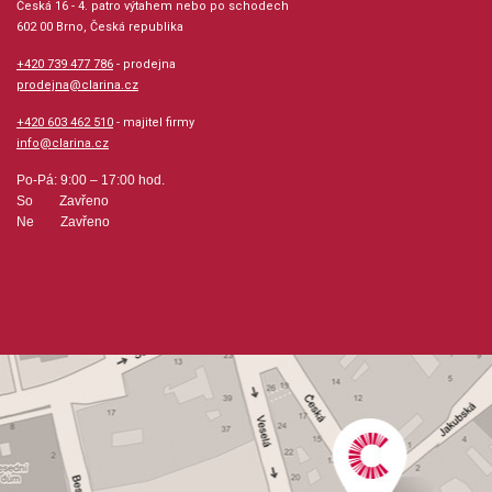
Česká 16 - 4. patro výtahem nebo po schodech
Velikost (rozměr): 23 x 30 cm
602 00 Brno, Česká republika
+420 739 477 786
- prodejna
Počet skladeb: 10
prodejna@clarina.cz
+420 603 462 510
- majitel firmy
Počet stran: 24
info@clarina.cz
hudební úprava: klavír
Po-Pá: 9:00 – 17:00 hod.
So Zavřeno
Ne Zavřeno
Obsazení: solo
Odběr minimálně 1 kus
Výrobce: ALFRED PUBLISHING CO.,INC.
Obsahuje:
Écossaise, K.WoO 23Country Dance, K WoO 15,
No.1Country Dance, K WoO 15, No.2Country Dance, K WoO