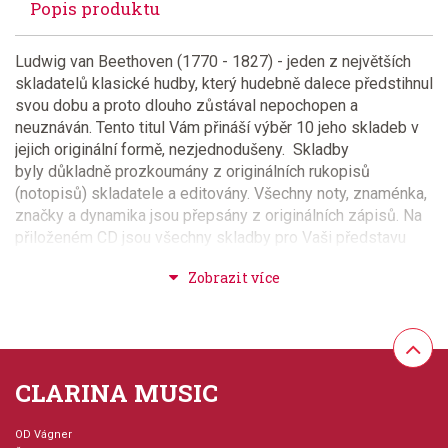
Popis produktu
Ludwig van Beethoven (1770 - 1827) - jeden z největších
skladatelů klasické hudby, který hudebně dalece předstihnul
svou dobu a proto dlouho zůstával nepochopen a
neuznáván. Tento titul Vám přináší výběr 10 jeho skladeb v
jejich originální formě, nezjednodušeny. Skladby
byly důkladně prozkoumány z originálních rukopisů
(notopisů) skladatele a editovány. Všechny noty, znaménka,
značky a dynamika jsou přepsány z originálních zápisů. Na
přiloženém CD jsou všechny skladby pro Vaši představu
nahrány v uvedené úpravě. Velmi pěkné !!! Obtížnost 3+
Provedení: sešit + CD
Série: The First Book For Pianists
CLARINA MUSIC
Hudební styl: klasická + duchovní hudba
OD Vágner