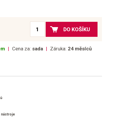
DO KOŠÍKU
dem
Cena za:
sada
Záruka:
24 měsíců
ků
 nástroje