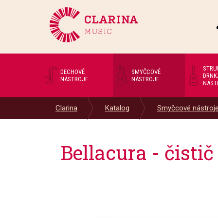
STRU
DECHOVÉ
SMYČCOVÉ
DRNK
NÁSTROJE
NÁSTROJE
NÁST
Clarina
Katalog
Smyčcové nástroj
Bellacura - čisti