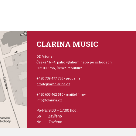
CLARINA MUSIC
OD Vágner
Česká 16 - 4. patro výtahem nebo po schodech
602 00 Brno, Česká republika
+420 739 477 786
- prodejna
prodejna@clarina.cz
+420 603 462 510
- majitel firmy
info@clarina.cz
Po-Pá: 9:00 – 17:00 hod.
So Zavřeno
Ne Zavřeno