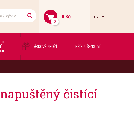
cz
0 Kč
0
PRO
Í
DÁRKOVÉ ZBOŽÍ
PŘÍSLUŠENSTVÍ
OJE
 napuštěný čistící