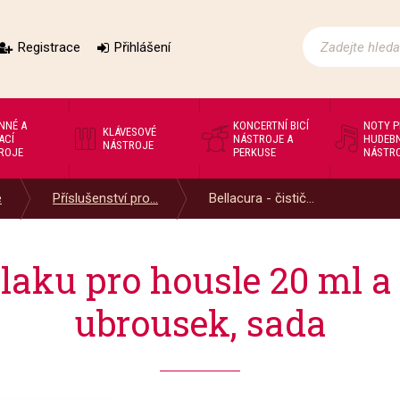
Registrace
Přihlášení
NNÉ A
KONCERTNÍ BICÍ
NOTY 
KLÁVESOVÉ
ACÍ
NÁSTROJE A
HUDEBN
NÁSTROJE
ROJE
PERKUSE
NÁSTR
e
Příslušenství pro...
Bellacura - čistič...
č laku pro housle 20 ml a
ubrousek, sada