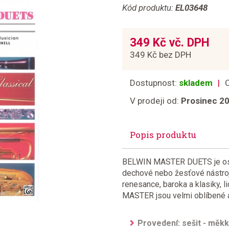
Kód produktu:
EL03648
349 Kč vč. DPH
349 Kč bez DPH
Dostupnost:
skladem
V prodeji od:
Prosinec 2
Popis produktu
BELWIN MASTER DUETS je osvě
dechové nebo žesťové nástroj
renesance, baroka a klasiky, l
MASTER jsou velmi oblíbené a
Provedení: sešit - měk