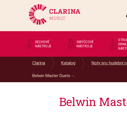
STRU
DECHOVÉ
SMYČCOVÉ
DRNK
NÁSTROJE
NÁSTROJE
NÁST
Clarina
Katalog
Noty pro hudební n
Belwin Master Duets -...
Belwin Maste