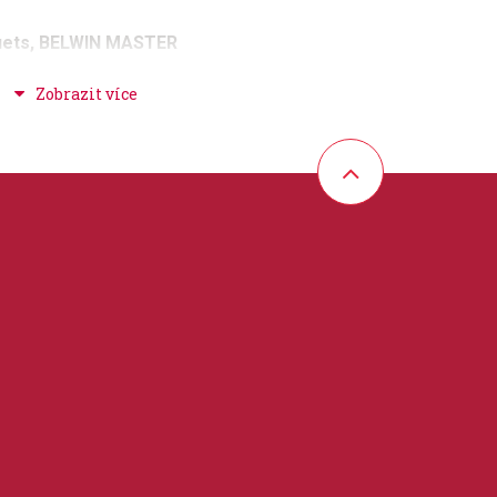
Duets, BELWIN MASTER
ba + spirituály + folk + country, klasická +
 30 cm
e