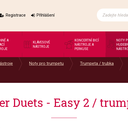
Registrace
Přihlášení
NNÉ A
KONCERTNÍ BICÍ
NOTY 
KLÁVESOVÉ
ACÍ
NÁSTROJE A
HUDEBN
NÁSTROJE
ROJE
PERKUSE
NÁSTR
ástroje
Noty pro trumpetu
Trumpeta / trubka
r Duets - Easy 2 / trum