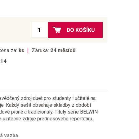
DO KOŠÍKU
Cena za:
ks
Záruka:
24 měsíců
014
dčený zdroj duet pro studenty i učitelé na
e. Každý sešit obsahuje skladby z období
idové písně a tradicionály. Tituly série BELWIN
 užitečné zdroje přednesového repertoáru.
ká vazba