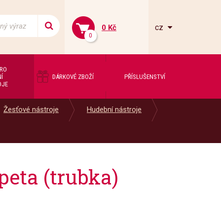
cz
0 Kč
0
PRO
Í
DÁRKOVÉ ZBOŽÍ
PŘÍSLUŠENSTVÍ
OJE
Žesťové nástroje
Hudební nástroje
peta (trubka)