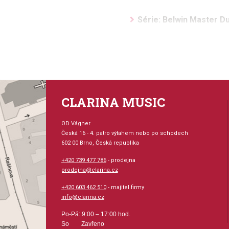
Série: Belwin Master 
Aranžér: Snell, Keith
Hudební styl: lidová hud
duchovní hudba
CLARINA MUSIC
Velikost (rozměr): 23 x
OD Vágner
Počet skladeb: 17
Česká 16 - 4. patro výtahem nebo po schodech
602 00 Brno, Česká republika
Počet stran: 32
+420 739 477 786
- prodejna
prodejna@clarina.cz
hudební úprava: melodi
+420 603 462 510
- majitel firmy
info@clarina.cz
Obsazení: duet
Po-Pá: 9:00 – 17:00 hod.
So Zavřeno