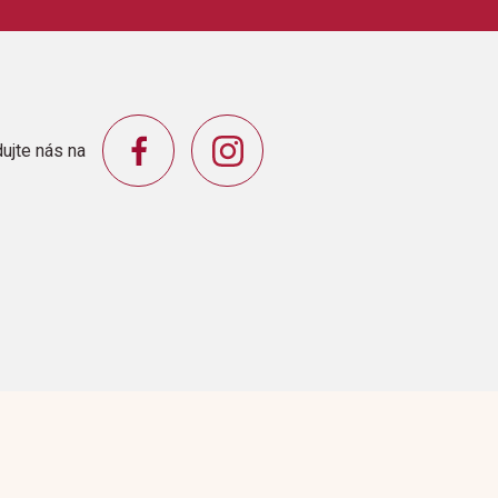
SHING CO.,INC.
ujte nás na
he Carman's Whistle (Byrd)The Carnival
cossaise (Beethoven)Evening Song (Snell)Little
 and Two and…" (Snell)Processional
d (Byrd)Six Fanfares& Flourishes (Snell)Swedish
March (Traditional)Ten Easy Duets for Trumpet