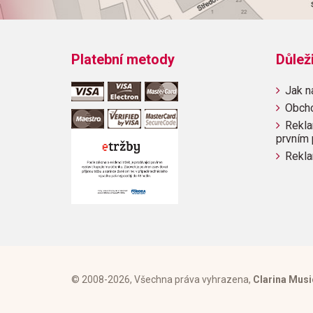
Platební metody
Důlež
Jak n
Obch
Rekla
prvním 
Rekla
© 2008-2026, Všechna práva vyhrazena,
Clarina Musi