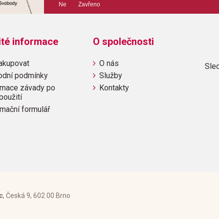
Ne Zavřeno
Odběr minimálně 1 kus
Výrobce: ALFRED PUBLI
ité informace
O společnosti
akupovat
O nás
Sled
Obsahuje:
odní podmínky
Služby
Austrian Dance (Traditional)T
mace závady po
Kontakty
(Snell)Crystal Waltz (Snell)E
použití
Song (Bach)March (Snell)"One
mační formulář
(Snell)Rigaudon (Daquin)Roun
Folk Song (Traditional)Swiss 
(Snell)Toccata (Snell)
c
, Česká 9, 602 00 Brno