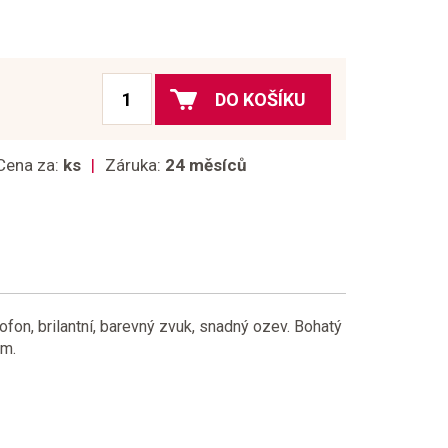
DO KOŠÍKU
Cena za:
ks
Záruka:
24 měsíců
ofon, brilantní, barevný zvuk, snadný ozev. Bohatý
em.