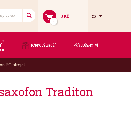
cz
0 Kč
0
PRO
Í
DÁRKOVÉ ZBOŽÍ
PŘÍSLUŠENSTVÍ
OJE
n BG strojek...
 saxofon Traditon