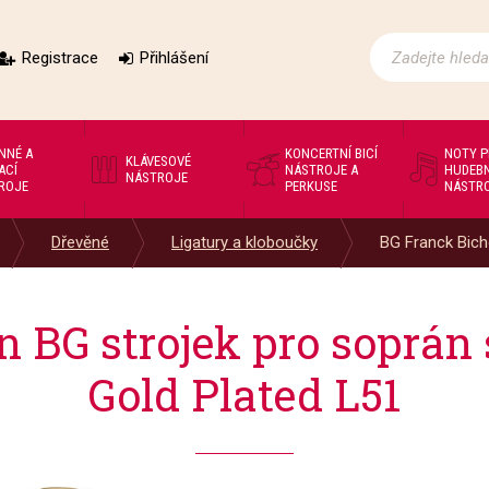
Registrace
Přihlášení
NNÉ A
KONCERTNÍ BICÍ
NOTY 
KLÁVESOVÉ
ACÍ
NÁSTROJE A
HUDEBN
NÁSTROJE
ROJE
PERKUSE
NÁSTR
Dřevěné
Ligatury a kloboučky
BG Franck Bicho
 BG strojek pro soprán
Gold Plated L51