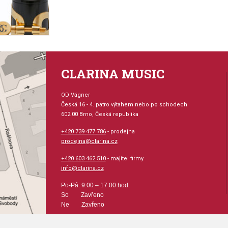
CLARINA MUSIC
OD Vágner
Česká 16 - 4. patro výtahem nebo po schodech
602 00 Brno, Česká republika
+420 739 477 786
- prodejna
prodejna@clarina.cz
+420 603 462 510
- majitel firmy
info@clarina.cz
Po-Pá: 9:00 – 17:00 hod.
So Zavřeno
Ne Zavřeno