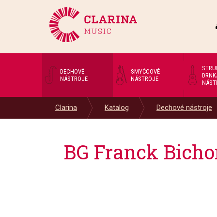
STRU
DECHOVÉ
SMYČCOVÉ
DRNK
NÁSTROJE
NÁSTROJE
NÁST
Clarina
Katalog
Dechové nástroje
BG Franck Bichon