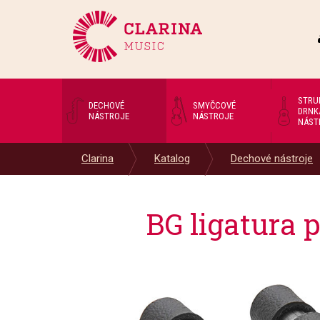
STRU
DECHOVÉ
SMYČCOVÉ
DRNK
NÁSTROJE
NÁSTROJE
NÁST
Clarina
Katalog
Dechové nástroje
BG ligatura 