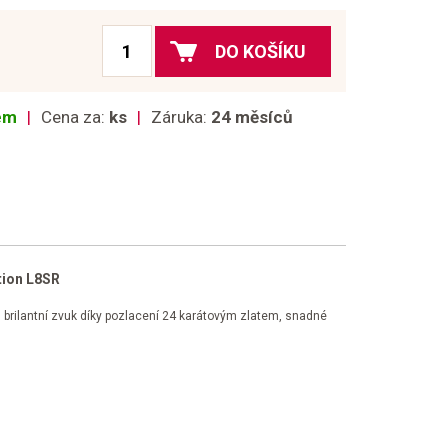
DO KOŠÍKU
dem
Cena za:
ks
Záruka:
24 měsíců
tion L8SR
ra, brilantní zvuk díky pozlacení 24 karátovým zlatem, snadné