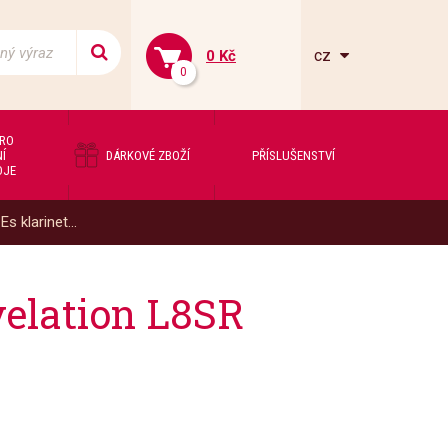
cz
0 Kč
0
PRO
Í
DÁRKOVÉ ZBOŽÍ
PŘÍSLUŠENSTVÍ
OJE
Es klarinet...
velation L8SR