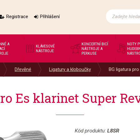
Registrace
Přihlášení
NNÉ A
KONCERTNÍ BICÍ
NOTY 
KLÁVESOVÉ
ACÍ
NÁSTROJE A
HUDEBN
NÁSTROJE
ROJE
PERKUSE
NÁSTR
Dřevěné
Ligatury a kloboučky
BG ligatura pro 
pro Es klarinet Super Re
Kód produktu:
L8SR