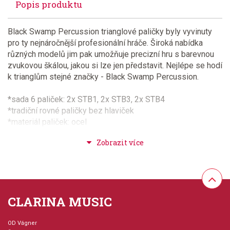
Popis produktu
Black Swamp Percussion trianglové paličky byly vyvinuty
pro ty nejnáročnější profesionální hráče. Široká nabídka
různých modelů jim pak umožňuje precizní hru s barevnou
zvukovou škálou, jakou si lze jen představit. Nejlépe se hodí
k trianglům stejné značky - Black Swamp Percussion.
*sada 6 paliček: 2x STB1, 2x STB3, 2x STB4
*tradiční rovné paličky bez hlaviček
*materiál paliček: ocel
*univerzální použití
*barevná vinylová „rukojeť“ pro snadnou identifikaci
jednotlivých modelů
*obsahuje obal
*ilustrační foto
CLARINA MUSIC
OD Vágner