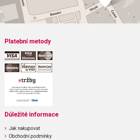
(Brown)St.Louis Blues Marsch (Miller)String of
Pearls (Miller)In the Mood (Miller)Pennsylvania 6-
5000 (Miller)Little Brown Jug (Miller)American
Patrol (Miller)
Platební metody
Důležité informace
Jak nakupovat
Obchodní podmínky