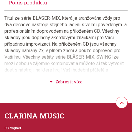
Popis produktu
Titul ze série BLÄSER-MIX, která je aranžována vždy pro
dva dechové nástroje stejného ladění s velmi povedeným a
profesionálním doprovodem na přiloženém CD. Všechny
skladby jsou doplněny akordovými značkami pro Vaši
případnou improvizaci. Na přiloženém CD jsou všechny
skladby nahrány 2x, v plném znění a pouze doprovod pro
Vaši hru. Všechny sešity série BLÄSER-MIX: SWING lze
mezi sebou vzájemně kombinovat a můžete si tak vytvořit
duet s nástroji, na které hrají Vaši hudební přátelé a
spolužáci. Povedená a variabilní série!
Provedení: sešit + CD
Série: BLÄSER-MIX
CLARINA MUSIC
Hudební styl: jazz + blues + ragtime + swing,
evergreeny + oblíbené melodie
OD Vágner