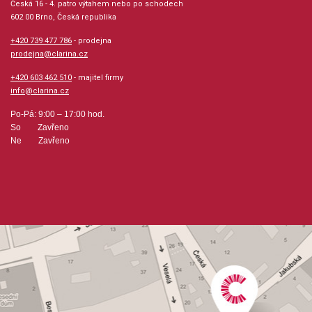
Česká 16 - 4. patro výtahem nebo po schodech
602 00 Brno, Česká republika
Velikost (rozměr): 23 x 30 cm
+420 739 477 786
- prodejna
prodejna@clarina.cz
Počet skladeb: 8
+420 603 462 510
- majitel firmy
info@clarina.cz
Počet stran: 32
Po-Pá: 9:00 – 17:00 hod.
So Zavřeno
hudební úprava: melodie / akordy
Ne Zavřeno
Obsazení: solo, duet
Odběr minimálně 1 kus
Výrobce: SCHOTT&Co. LTD
Obsahuje:
Tuxedo Junction (Miller)Sentimental Journey