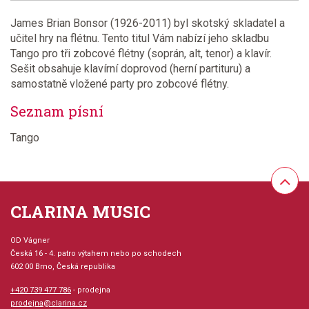
James Brian Bonsor (1926-2011) byl skotský skladatel a
učitel hry na flétnu. Tento titul Vám nabízí jeho skladbu
Tango pro tři zobcové flétny (soprán, alt, tenor) a klavír.
Sešit obsahuje klavírní doprovod (herní partituru) a
samostatně vložené party pro zobcové flétny.
Seznam písní
Tango
CLARINA MUSIC
OD Vágner
Česká 16 - 4. patro výtahem nebo po schodech
602 00 Brno, Česká republika
+420 739 477 786
- prodejna
prodejna@clarina.cz