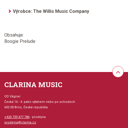
Výrobce: The Willis Music Company
Obsahuje:
Boogie Prelude
CLARINA MUSIC
OD Vágner
Česká 16 - 4. patro výtahem nebo po schodech
602 00 Brno, Česká republika
+420 739 477 786
- prodejna
prodejna@clarina.cz