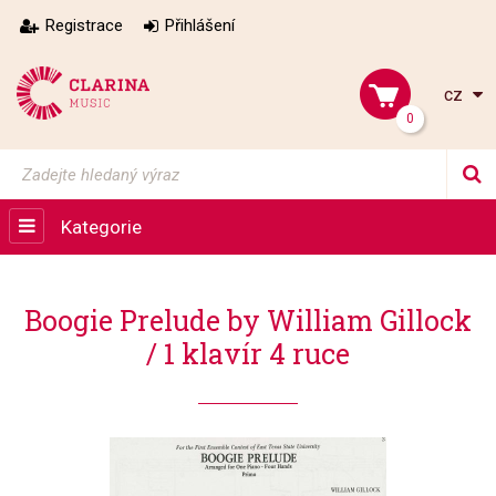
Registrace
Přihlášení
cz
0
Kategorie
Boogie Prelude by William Gillock
/ 1 klavír 4 ruce