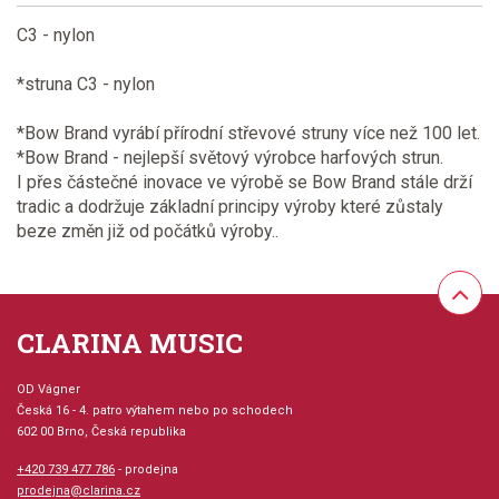
C3 - nylon
*struna C3 - nylon
*Bow Brand vyrábí přírodní střevové struny více než 100 let.
*Bow Brand - nejlepší světový výrobce harfových strun.
I přes částečné inovace ve výrobě se Bow Brand stále drží
tradic a dodržuje základní principy výroby které zůstaly
beze změn již od počátků výroby..
CLARINA MUSIC
OD Vágner
Česká 16 - 4. patro výtahem nebo po schodech
602 00 Brno, Česká republika
+420 739 477 786
- prodejna
prodejna@clarina.cz