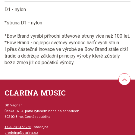
D1 - nylon
*struna D1 - nylon
*Bow Brand vyrábí přírodní střevové struny více než 100 let.
*Bow Brand - nejlepší světový výrobce harfových strun.
I přes částečné inovace ve výrobě se Bow Brand stále drží
tradic a dodržuje základní principy výroby které zůstaly
beze změn již od počátků výroby..
CLARINA MUSIC
OD Vágner
Česká 16 - 4. patro výtahem nebo po schodech
602 00 Brno, Česká republika
+420 739 477 786
- prodejna
prodejna@clarina.cz