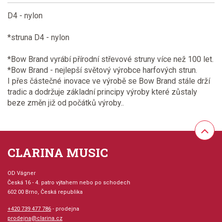
D4 - nylon
*struna D4 - nylon
*Bow Brand vyrábí přírodní střevové struny více než 100 let.
*Bow Brand - nejlepší světový výrobce harfových strun.
I přes částečné inovace ve výrobě se Bow Brand stále drží
tradic a dodržuje základní principy výroby které zůstaly
beze změn již od počátků výroby..
CLARINA MUSIC
OD Vágner
Česká 16 - 4. patro výtahem nebo po schodech
602 00 Brno, Česká republika
+420 739 477 786
- prodejna
prodejna@clarina.cz