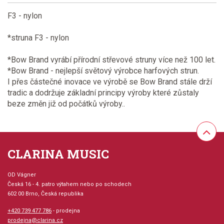
F3 - nylon
*struna F3 - nylon
*Bow Brand vyrábí přírodní střevové struny více než 100 let.
*Bow Brand - nejlepší světový výrobce harfových strun.
I přes částečné inovace ve výrobě se Bow Brand stále drží
tradic a dodržuje základní principy výroby které zůstaly
beze změn již od počátků výroby..
CLARINA MUSIC
OD Vágner
Česká 16 - 4. patro výtahem nebo po schodech
602 00 Brno, Česká republika
+420 739 477 786
- prodejna
prodejna@clarina.cz