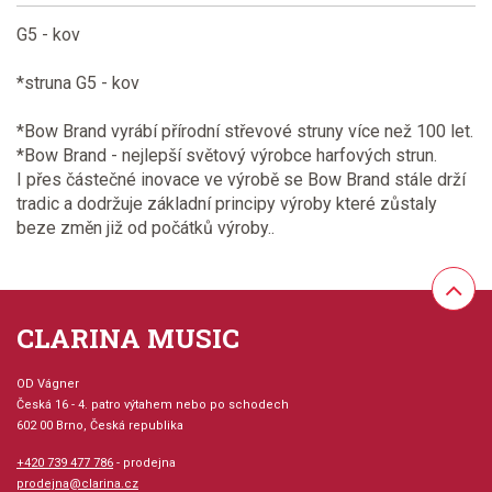
G5 - kov
*struna G5 - kov
*Bow Brand vyrábí přírodní střevové struny více než 100 let.
*Bow Brand - nejlepší světový výrobce harfových strun.
I přes částečné inovace ve výrobě se Bow Brand stále drží
tradic a dodržuje základní principy výroby které zůstaly
beze změn již od počátků výroby..
CLARINA MUSIC
OD Vágner
Česká 16 - 4. patro výtahem nebo po schodech
602 00 Brno, Česká republika
+420 739 477 786
- prodejna
prodejna@clarina.cz