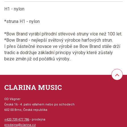
H1 - nylon
*struna H1 - nylon
*Bow Brand vyrábí přírodní střevové struny více než 100 let.
*Bow Brand - nejlepší světový výrobce harfových strun.
I přes částečné inovace ve výrobě se Bow Brand stále drží
tradic a dodržuje základní principy výroby které zůstaly
beze změn již od počátků výroby..
CLARINA MUSIC
OD Vágner
Česká 16 - 4. patro výtahem nebo po schodech
602 00 Brno, Česká republika
+420 739 477 786
- prodejna
prodejna@clarina.cz