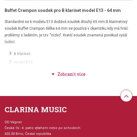
Buffet Crampon soudek pro B klarinet model E13 - 64 mm
Standardně se k modelu E13 dodává soudek dlouhý 65 mm.B klarinetový
soudek Buffet Crampon délka 64 mm se používá v okamžiku kdy má hráč
problémy s laděním, je tzv. "nízko". Kratší soudek znamená poněkud vyšší
ladění.
B klarinet
model E13
délka 64 mm
grenadilové dřevo
postříbřené kroužky
ilustrační foto
CLARINA MUSIC
OD Vágner
Česká 16 - 4. patro výtahem nebo po schodech
602 00 Brno, Česká republika