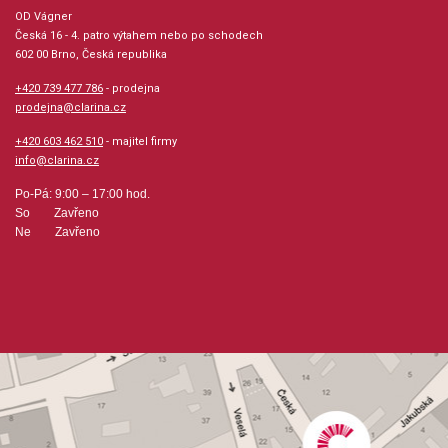
Počet skladeb: 15
OD Vágner
Česká 16 - 4. patro výtahem nebo po schodech
602 00 Brno, Česká republika
Počet stran: 48
+420 739 477 786
- prodejna
prodejna@clarina.cz
hudební úprava: klavír
+420 603 462 510
- majitel firmy
info@clarina.cz
Obsazení: solo
Po-Pá: 9:00 – 17:00 hod.
Odběr minimálně 1 kus
So Zavřeno
Ne Zavřeno
Výrobce: Hal Leonard Corporation
Obsahuje:
Carnival Of VeniceCiribiribinDance Of The HoursFratelli
D'ItaliaFuniculi, FuniculaIdealeIntermezzoLa DonnaÉ
MobileO Mio Babbino Caro'O Sole MioOh MarieQuando
Men VoSanta LuciaVieni Sul MarTorna A Surriento