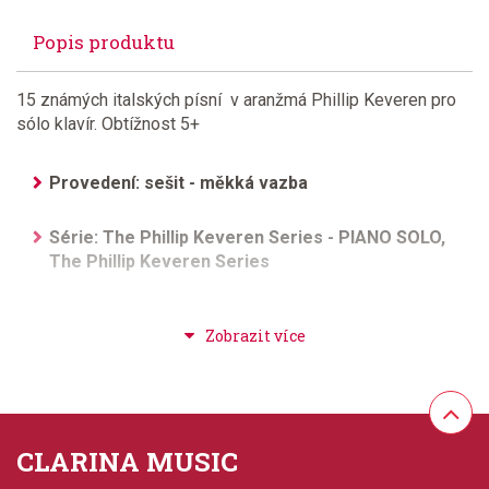
Popis produktu
15 známých italských písní v aranžmá Phillip Keveren pro
sólo klavír. Obtížnost 5+
Provedení: sešit - měkká vazba
Série: The Phillip Keveren Series - PIANO SOLO,
The Phillip Keveren Series
Aranžér: Keveren, Phillip
Hudební styl: populární + rocková hudba, klasická +
duchovní hudba
Velikost (rozměr): 23 x 30 cm
CLARINA MUSIC