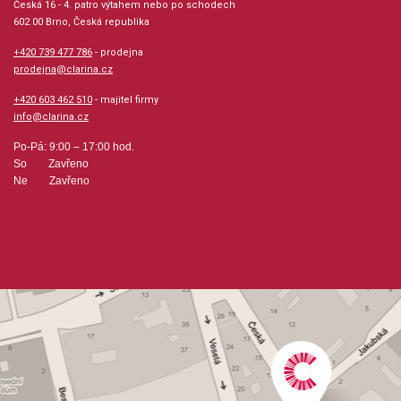
Česká 16 - 4. patro výtahem nebo po schodech
602 00 Brno, Česká republika
Počet stran: 27
+420 739 477 786
- prodejna
hudební úprava: melodie
prodejna@clarina.cz
+420 603 462 510
- majitel firmy
Obsazení: solo
info@clarina.cz
Po-Pá: 9:00 – 17:00 hod.
Odběr minimálně 1 kus
So Zavřeno
Ne Zavřeno
Výrobce: Scherzando Music Publishers
Obsahuje:
Mazurka Op. 30 No. 2SostenutoNocturne Op. 15 No.
1Funeral March from Sonate No. 2 Op. 35Mazurka Op. 30
No. 3Etude Op. 10 No. 3TristesseValse Op. 69 No.
1L'AdieuMazurka Op. 7 No. 2Valse Op. 70 No. 1Mazurka Op.
6 No. 1Nocturne Op. 9 No. 2Polonaise Op. 40 No. 1