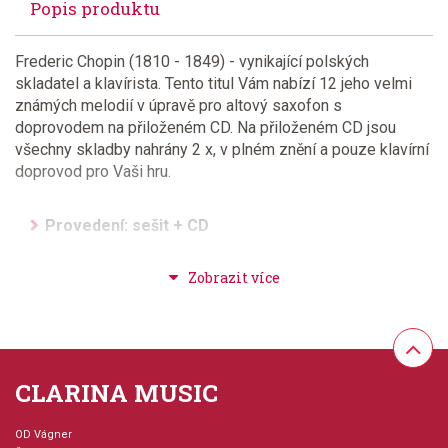
Popis produktu
Frederic Chopin (1810 - 1849) - vynikající polských
skladatel a klavírista. Tento titul Vám nabízí 12 jeho velmi
známých melodií v úpravě pro altový saxofon s
doprovodem na přiloženém CD. Na přiloženém CD jsou
všechny skladby nahrány 2 x, v plném znění a pouze klavírní
doprovod pro Vaši hru.
Provedení: sešit + CD
Aranžér: Nijs, Johan
Hudební styl: klasická + duchovní hudba
Velikost (rozměr): 23 x 30 cm
CLARINA MUSIC
Počet skladeb: 12
OD Vágner