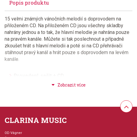
Popis produktu
15 velmi známých vánočních melodií s doprovodem na
přiloženém CD. Na přiloženém CD jsou všechny skladby
nahrány jednou a to tak, že hlavní melodie je nahrána pouze
na pravém kanále. Můžete si tak poslechnout a případně
zkoušet hrát s hlavní melodii a poté si na CD přehrávači
stáhnout pravý kanál a hrát pouze s doprovodem na levém
kanále.
Provedení: sešit + CD
Série: Instrumental Play-Along
Hudební styl: vánoční hudba
CLARINA MUSIC
Velikost (rozměr): 23 x 30 cm
OD Vágner
Počet skladeb: 15