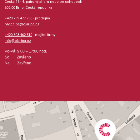
Česká 16 - 4. patro výtahem nebo po schodech
602 00 Brno, Česká republika
Počet stran: 16
+420 739 477 786
- prodejna
prodejna@clarina.cz
hudební úprava: melodie
+420 603 462 510
- majitel firmy
info@clarina.cz
Obsazení: solo
Po-Pá: 9:00 – 17:00 hod.
So Zavřeno
Odběr minimálně 1 kus
Ne Zavřeno
Výrobce: Hal Leonard Corporation
Obsahuje:
Blue ChristmasCaroling, CarolingFeliz NavidadFrosty The
SnowmanHappy Xmas (War Is Over)Here Comes Santa
Claus (Right Down Santa Claus Lane)(There's No Place
Like) Home For The HolidaysIt's Beginning To Look Like
ChristmasJingle Bell RockLet It Snow! Let It Snow! Let It