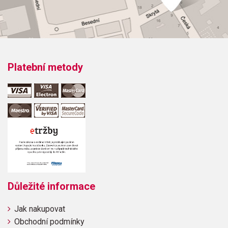
Snow!Little Saint NickMerry Christmas, DarlingMy Favourite
ThingsSanta BabySilver Bells
Platební metody
Důležité informace
Jak nakupovat
Obchodní podmínky