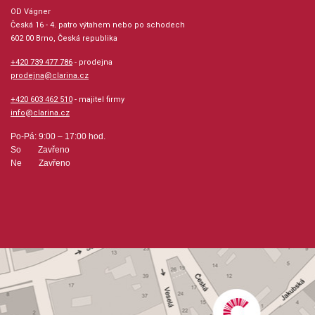
OD Vágner
Česká 16 - 4. patro výtahem nebo po schodech
Počet skladeb: 5
602 00 Brno, Česká republika
+420 739 477 786
- prodejna
Počet stran: 60
prodejna@clarina.cz
+420 603 462 510
- majitel firmy
hudební úprava: melodie / klavír, klavír / akordy
info@clarina.cz
Obsazení: solo
Po-Pá: 9:00 – 17:00 hod.
So Zavřeno
Ne Zavřeno
Odběr minimálně 1 kus
Výrobce: ALFRED PUBLISHING CO.,INC.
Obsahuje:
Soliloquies 1Soliloquies 2Jazz variations on a Theme of
PaganiniBalladeJazz Etude