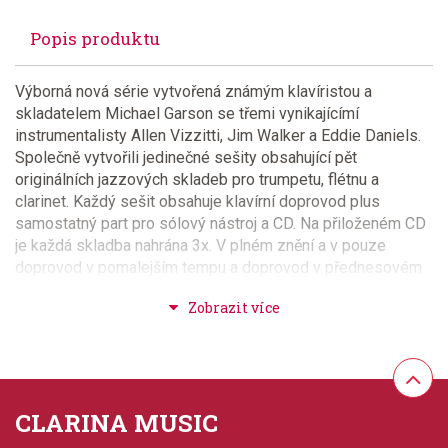
Popis produktu
Výborná nová série vytvořená známým klavíristou a
skladatelem Michael Garson se třemi vynikajícímí
instrumentalisty Allen Vizzitti, Jim Walker a Eddie Daniels.
Společně vytvořili jedinečné sešity obsahující pět
originálních jazzových skladeb pro trumpetu, flétnu a
clarinet. Každý sešit obsahuje klavírní doprovod plus
samostatný part pro sólový nástroj a CD. Na přiloženém CD
je každá skladba nahrána 3x. V plném znění a v pouze
doprovod v pomalejším tempu a doprovod v přednesovém
tempu.Velmi příjemné a povedené !!!
Provedení: sešit + CD
Hudební styl: jazz + blues + ragtime + swing
CLARINA MUSIC
Velikost (rozměr): 23 x 30 cm