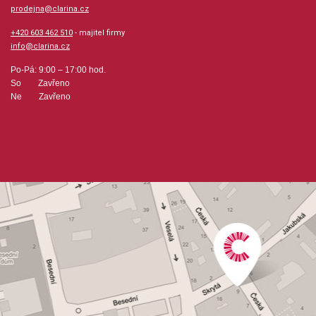
Waltz in B Minor, Opus 39, No.11 (Brahms)
prodejna@clarina.cz
Adagio (Sonata, Op.1, No.3 Corelli)
+420 603 462 510
- majitel firmy
info@clarina.cz
Po-Pá: 9:00 – 17:00 hod.
So Zavřeno
Ne Zavřeno