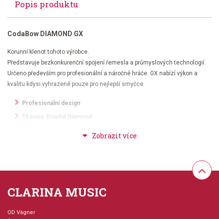
Popis produktu
CodaBow DIAMOND GX
Korunní klenot tohoto výrobce.
Představuje bezkonkurenční spojení řemesla a průmyslových technologií.
Určeno především pro profesionální a náročné hráče. GX nabízí výkon a
kvalitu kdysi vyhrazené pouze pro nejlepší smyčce.
Profesionální design
Tkanivo Graphit Diamond
Kevlarové akustické jádro
Moderní žabka Xebony
Doplňky z masivního stříbra
CLARINA MUSIC
OD Vágner