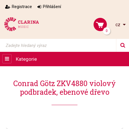
Registrace
Přihlášení
cz
0
Kategorie
Conrad Götz ZKV4880 violový
podbradek, ebenové dřevo