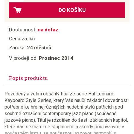
DO KOŠÍKU
Dostupnost:
na dotaz
Cena za:
ks
Záruka:
24 měsíců
V prodeji od:
Prosinec 2014
Popis produktu
Povedený a velmi obsáhlý titul ze série Hal Leonard
Keyboard Style Series, který Vás naučí základní dovednosti
potřebné ke hře nejrůznějších hudební stylů patřících pod
souhrné označení contemporary jazz piano (současné
jazzové piano). Titul je rozdělen do šesti základních kapitol,
které Vás seznámí se stupnicemi a akordy používanými v
současném jazzu, se současnou jazzovou harmonií, s