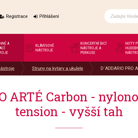
Registrace
Přihlášení
NNÉ A
KONCERTNÍ BICÍ
NOTY 
KLÁVESOVÉ
ACÍ
NÁSTROJE A
HUDEBN
NÁSTROJE
ROJE
PERKUSE
NÁSTR
nástroje
Struny na kytary a ukulele
D´ADDARIO PRO AR
 ARTÉ Carbon - nylonov
tension - vyšší tah