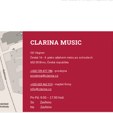
CLARINA MUSIC
OD Vágner
Česká 16 - 4. patro výtahem nebo po schodech
602 00 Brno, Česká republika
+420 739 477 786
- prodejna
prodejna@clarina.cz
+420 603 462 510
- majitel firmy
info@clarina.cz
Po-Pá: 9:00 – 17:00 hod.
So Zavřeno
Ne Zavřeno