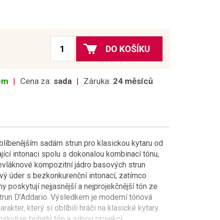
DO KOŠÍKU
dem
Cena za:
sada
Záruka:
24 měsíců
oblíbenějším sadám strun pro klasickou kytaru od
ající intonaci spolu s dokonalou kombinací tónu,
cevláknové kompozitní jádro basových strun
livý úder s bezkonkurenční intonací, zatímco
 poskytují nejjasnější a nejprojekčnější tón ze
trun D’Addario. Výsledkem je moderní tónová
rakter, který si oblíbili hráči na klasické kytary.
skytuje bohatý tón a silnou projekci.