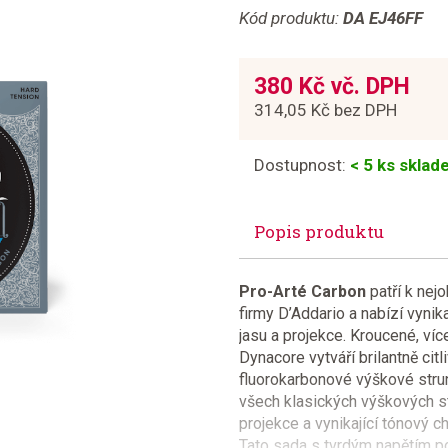
Kód produktu:
DA EJ46FF
380 Kč vč. DPH
314,05 Kč bez DPH
Dostupnost:
< 5 ks skla
Popis produktu
Pro-Arté Carbon
patří k nej
firmy D’Addario a nabízí vynik
jasu a projekce. Kroucené, ví
Dynacore vytváří brilantně cit
fluorokarbonové výškové struny
všech klasických výškových s
projekce a vynikající tónový cha
Tato sada s tvrdým napětím po