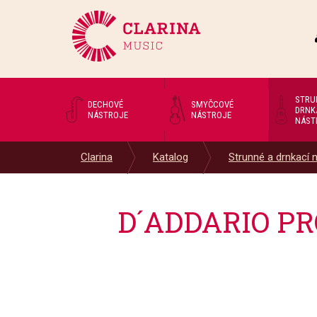
STRU
DECHOVÉ
SMYČCOVÉ
DRNK
NÁSTROJE
NÁSTROJE
NÁST
Clarina
Katalog
Strunné a drnkací 
D´ADDARIO PRO