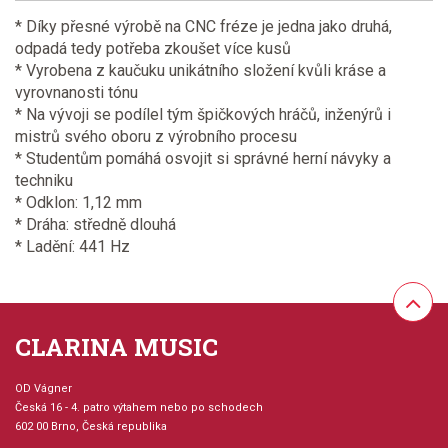
* Díky přesné výrobě na CNC fréze je jedna jako druhá,
odpadá tedy potřeba zkoušet více kusů
* Vyrobena z kaučuku unikátního složení kvůli kráse a
vyrovnanosti tónu
* Na vývoji se podílel tým špičkových hráčů, inženýrů i
mistrů svého oboru z výrobního procesu
* Studentům pomáhá osvojit si správné herní návyky a
techniku
* Odklon: 1,12 mm
* Dráha: středně dlouhá
* Ladění: 441 Hz
CLARINA MUSIC
OD Vágner
Česká 16 - 4. patro výtahem nebo po schodech
602 00 Brno, Česká republika