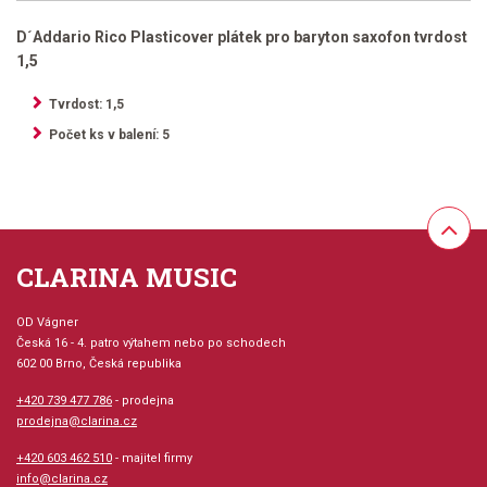
D´Addario Rico Plasticover plátek pro baryton saxofon tvrdost
1,5
Tvrdost: 1,5
Počet ks v balení: 5
CLARINA MUSIC
OD Vágner
Česká 16 - 4. patro výtahem nebo po schodech
602 00 Brno, Česká republika
+420 739 477 786
- prodejna
prodejna@clarina.cz
+420 603 462 510
- majitel firmy
info@clarina.cz