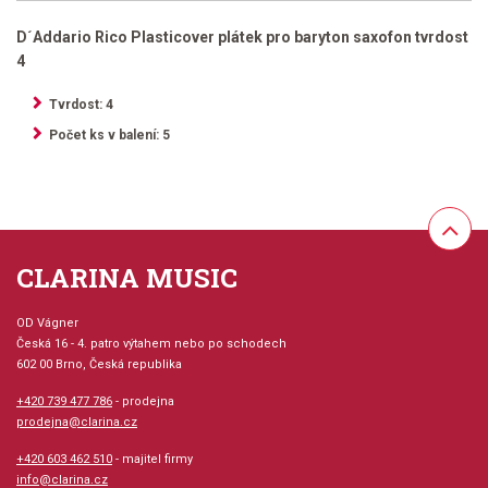
D´Addario Rico Plasticover plátek pro baryton saxofon tvrdost
4
Tvrdost: 4
Počet ks v balení: 5
CLARINA MUSIC
OD Vágner
Česká 16 - 4. patro výtahem nebo po schodech
602 00 Brno, Česká republika
+420 739 477 786
- prodejna
prodejna@clarina.cz
+420 603 462 510
- majitel firmy
info@clarina.cz