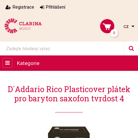
Registrace
Přihlášení
cz
0
Kategorie
D´Addario Rico Plasticover plátek
pro baryton saxofon tvrdost 4