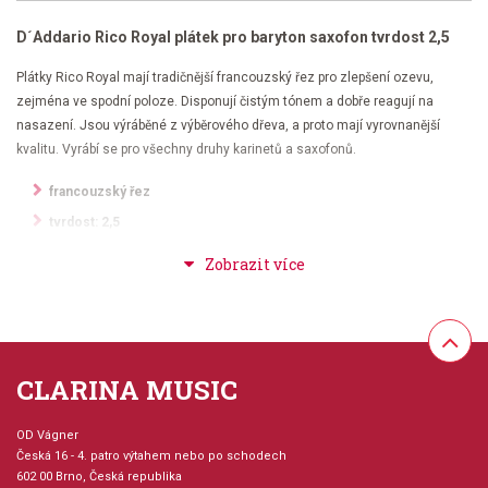
D´Addario Rico Royal plátek pro baryton saxofon tvrdost 2,5
Plátky Rico Royal mají tradičnější francouzský řez pro zlepšení ozevu,
zejména ve spodní poloze. Disponují čistým tónem a dobře reagují na
nasazení. Jsou výráběné z výběrového dřeva, a proto mají vyrovnanější
kvalitu. Vyrábí se pro všechny druhy karinetů a saxofonů.
francouzský řez
tvrdost: 2,5
vhodné pro klarinety a saxofony
vhodné pro interpretaci jazzu i klasické hudby
výběrové dřevo
balení 10 ks
CLARINA MUSIC
OD Vágner
Česká 16 - 4. patro výtahem nebo po schodech
602 00 Brno, Česká republika