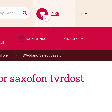
cz
0 Kč
0
PRO
Í
DÁRKOVÉ ZBOŽÍ
PŘÍSLUŠENSTVÍ
OJE
xofony
D'Addario Select Jazz...
nor saxofon tvrdost