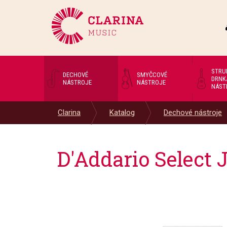
STRU
DECHOVÉ
SMYČCOVÉ
DRNK
NÁSTROJE
NÁSTROJE
NÁST
Clarina
Katalog
Dechové nástroje
D'Addario Select J