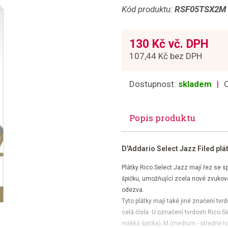
Kód produktu:
RSF05TSX2M
130 Kč vč. DPH
107,44 Kč bez DPH
Dostupnost:
skladem
Popis produktu
D'Addario Select Jazz Filed plá
Plátky Rico Select Jazz mají řez se spe
špičku, umožňující zcela nové zvukové 
odezva.
Tyto plátky mají také jiné značení tvr
celá čísla. U označení tvrdosti Rico Se
měkká špička); M (medium - středně tvr