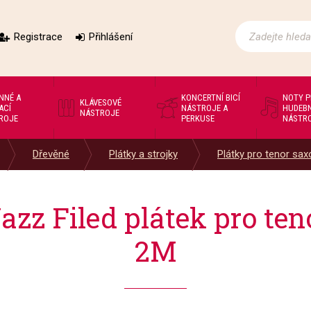
Registrace
Přihlášení
NNÉ A
KONCERTNÍ BICÍ
NOTY 
KLÁVESOVÉ
ACÍ
NÁSTROJE A
HUDEBN
NÁSTROJE
ROJE
PERKUSE
NÁSTR
Dřevěné
Plátky a strojky
Plátky pro tenor sa
azz Filed plátek pro te
2M