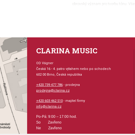
obrovský význam pro tvorbu tónu. Vše
vyzkoušet.
tvrdost 2M (medium - středně t
velké zvukové možnosti
vyjímečná možnost kontroly z
výběrové dřevo pro dlouhou ži
CLARINA MUSIC
balení 5 kusů
OD Vágner
Česká 16 - 4. patro výtahem nebo po schodech
602 00 Brno, Česká republika
+420 739 477 786
- prodejna
prodejna@clarina.cz
+420 603 462 510
- majitel firmy
info@clarina.cz
Po-Pá: 9:00 – 17:00 hod.
So Zavřeno
Ne Zavřeno