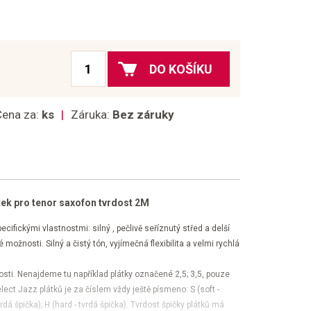
DO KOŠÍKU
Cena za:
ks
Záruka:
Bez záruky
tek pro tenor saxofon tvrdost 2M
cifickými vlastnostmi: silný , pečlivě seříznutý střed a delší
možnosti. Silný a čistý tón, vyjímečná flexibilita a velmi rychlá
dosti. Nenajdeme tu například plátky označené 2,5; 3,5, pouze
lect Jazz plátků je za číslem vždy ještě písmeno: S (soft -
dá špička); H (hard - tvrdá špička). Tvrdost špičky plátků má