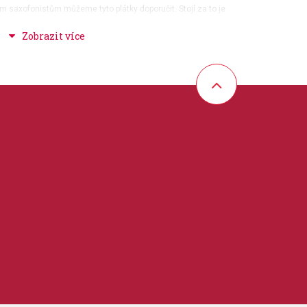
m saxofonistům můžeme tyto plátky doporučit. Stojí za to je
vrdá špička)
vuku
votnost