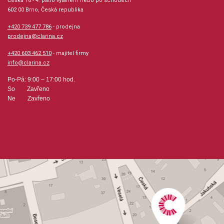
Česká 16 - 4. patro výtahem nebo po schodech
balení 5 kusů
602 00 Brno, Česká republika
+420 739 477 786
- prodejna
prodejna@clarina.cz
+420 603 462 510
- majitel firmy
info@clarina.cz
Po-Pá: 9:00 – 17:00 hod.
So Zavřeno
Ne Zavřeno