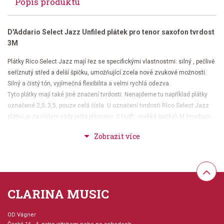
Popis produktu
D'Addario Select Jazz Unfiled plátek pro tenor saxofon tvrdost
3M
Plátky Rico Select Jazz mají řez se specifickými vlastnostmi: silný , pečlivě
seříznutý střed a delší špičku, umožňující zcela nové zvukové možnosti.
Silný a čistý tón, vyjímečná flexibilita a velmi rychlá odezva.
Tyto plátky mají také jiné značení tvrdosti. Nenajdeme tu například plátky
označené 2,5; 3,5, pouze celá čísla. U označení tvrdosti Rico Select Jazz
plátků je za číslem vždy ještě písmeno: S (soft - měkká špička); M (medium -
středně tvrdá špička); H (hard - tvrdá špička). Tvrdost špičky plátků má
obrovský význam pro tvorbu tónu. Všem saxofonistům můžeme tyto plátky
doporučit. Stojí za to je vyzkoušet.
tvrdost 3M (medium - středně tvrdá špička)
velké zvukové možnosti
CLARINA MUSIC
vyjímečná možnost kontroly zvuku
výběrové dřevo pro dlouhou životnost
OD Vágner