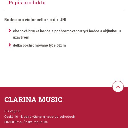
Popis produktu
Bodec pro violoncello - c:dix UNI
ebenová hruška bodce s pochromovanou tyčí bodce a objímkou s
uzávěrem
délka pochromované tyče 52cm
CLARINA MUSIC
OD Vágner
Česká 16 - 4. patro výtahem nebo po schodech
602 00 Brno, Česká republika