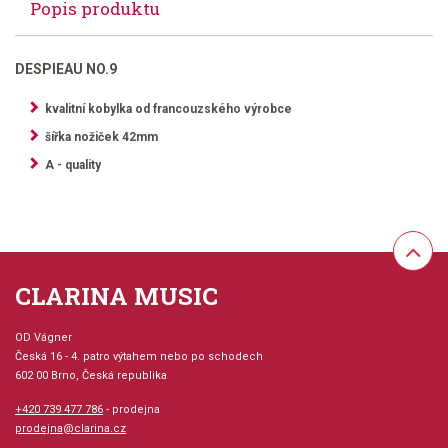
Popis produktu
DESPIEAU NO.9
kvalitní kobylka od francouzského výrobce
šířka nožiček 42mm
A - quality
CLARINA MUSIC
OD Vágner
Česká 16 - 4. patro výtahem nebo po schodech
602 00 Brno, Česká republika
+420 739 477 786
- prodejna
prodejna@clarina.cz