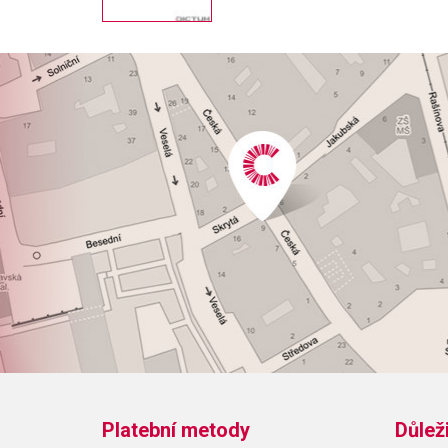
Platební metody
Důlež