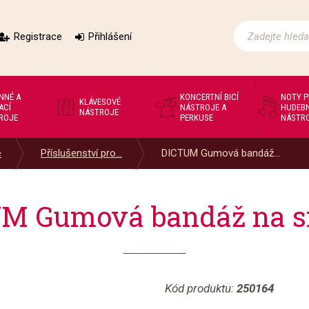
Registrace
Přihlášení
NNÉ A
KONCERTNÍ BICÍ
NOTY 
KLÁVESOVÉ
ACÍ
NÁSTROJE A
HUDEBN
NÁSTROJE
ROJE
PERKUSE
NÁSTR
e
Příslušenství pro...
DICTUM Gumová bandáž...
M Gumová bandáž na 
Kód produktu:
250164