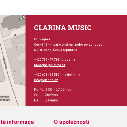
CLARINA MUSIC
OD Vágner
Česká 16 - 4. patro výtahem nebo po schodech
602 00 Brno, Česká republika
+420 739 477 786
- prodejna
prodejna@clarina.cz
+420 603 462 510
- majitel firmy
info@clarina.cz
Po-Pá: 9:00 – 17:00 hod.
So Zavřeno
Ne Zavřeno
ité informace
O společnosti