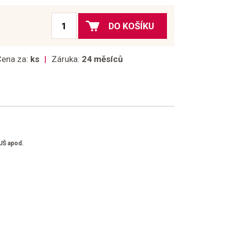
DO KOŠÍKU
Cena za:
ks
Záruka:
24 měsíců
UŠ apod.