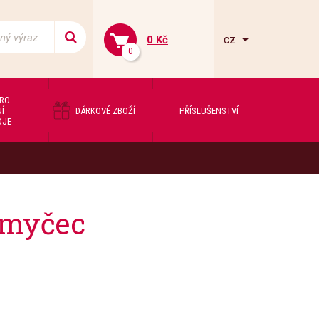
cz
0 Kč
0
PRO
Í
DÁRKOVÉ ZBOŽÍ
PŘÍSLUŠENSTVÍ
OJE
smyčec