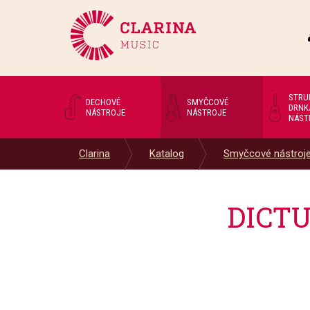
STRU
DECHOVÉ
SMYČCOVÉ
DRNK
NÁSTROJE
NÁSTROJE
NÁST
Clarina
Katalog
Smyčcové nástroj
DICTU