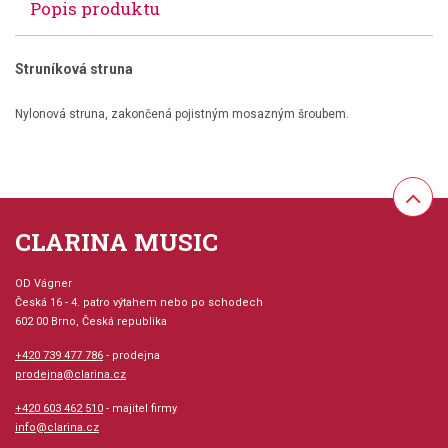
Popis produktu
Struníková struna
Nylonová struna, zakončená pojistným mosazným šroubem.
CLARINA MUSIC
OD Vágner
Česká 16 - 4. patro výtahem nebo po schodech
602 00 Brno, Česká republika
+420 739 477 786
- prodejna
prodejna@clarina.cz
+420 603 462 510
- majitel firmy
info@clarina.cz