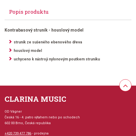
Popis produktu
Kontrabasový struník - houslový model
struník ze sušeného ebenového dřeva
houslový model
uchyceno k nástroji nylonovým poutkem struníku
CLARINA MUSIC
OD Vágner
Česká 16 - 4. patro výtahem nebo po schodech
602 00 Brno, Česká republika
+420 739 477 786
- prodejna