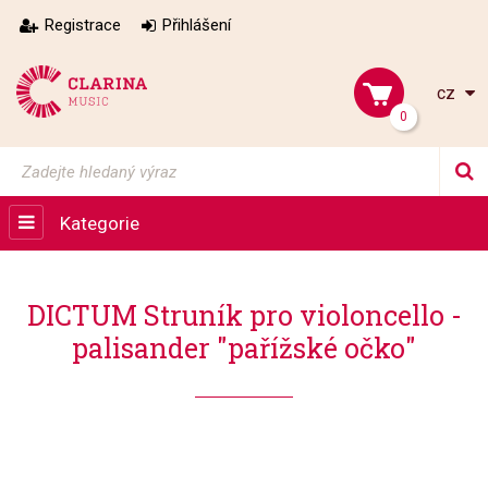
Registrace
Přihlášení
cz
0
Kategorie
DICTUM Struník pro violoncello -
palisander "pařížské očko"