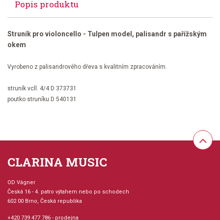
Popis produktu
Struník pro violoncello - Tulpen model, palisandr s pařížským
okem
Vyrobeno z palisandrového dřeva s kvalitním zpracováním.
struník vcll. 4/4 D 373731
poutko struníku D 540131
CLARINA MUSIC
OD Vágner
Česká 16 - 4. patro výtahem nebo po schodech
602 00 Brno, Česká republika
+420 739 477 786
- prodejna