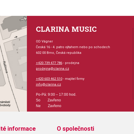
CLARINA MUSIC
OD Vágner
Česká 16 - 4. patro výtahem nebo po schodech
602 00 Brno, Česká republika
+420 739 477 786
- prodejna
prodejna@clarina.cz
+420 603 462 510
- majitel firmy
info@clarina.cz
Po-Pá: 9:00 – 17:00 hod.
So Zavřeno
Ne Zavřeno
ité informace
O společnosti