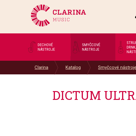
STRU
DECHOVÉ
SMYČCOVÉ
DRNK
NÁSTROJE
NÁSTROJE
NÁST
Clarina
Katalog
Smyčcové nástroj
DICTUM ULTRA 