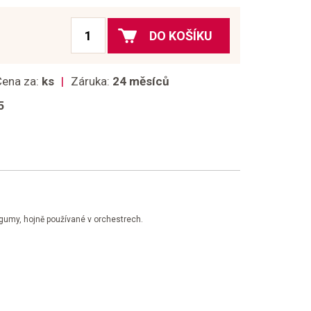
DO KOŠÍKU
Cena za:
ks
Záruka:
24 měsíců
5
gumy, hojně používané v orchestrech.