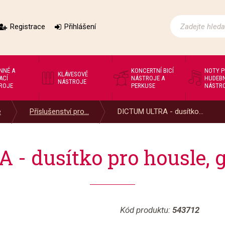
Registrace
Přihlášení
NNÉ A
KONCERTNÍ BICÍ
NOTY 
KLÁVESOVÉ
ACÍ
NÁSTROJE A
HUDEBN
NÁSTROJE
ROJE
PERKUSE
NÁSTR
e
Příslušenství pro...
DICTUM ULTRA - dusítko...
- dusítko pro housle,
Kód produktu:
543712