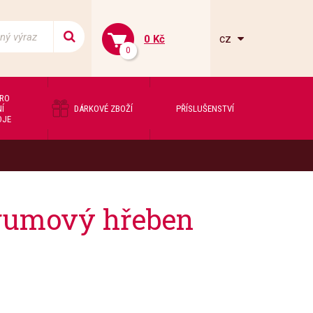
cz
0 Kč
0
PRO
Í
DÁRKOVÉ ZBOŽÍ
PŘÍSLUŠENSTVÍ
OJE
 gumový hřeben