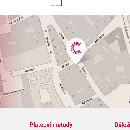
Platební metody
Důlež