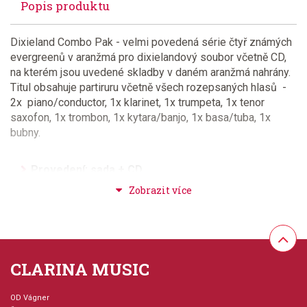
Popis produktu
Dixieland Combo Pak - velmi povedená série čtyř známých
evergreenů v aranžmá pro dixielandový soubor včetně CD,
na kterém jsou uvedené skladby v daném aranžmá nahrány.
Titul obsahuje partiruru včetně všech rozepsaných hlasů -
2x piano/conductor, 1x klarinet, 1x trumpeta, 1x tenor
saxofon, 1x trombon, 1x kytara/banjo, 1x basa/tuba, 1x
bubny.
Provedení: sada + CD
Série: Dixieland Combo Pak
Aranžér: Severson, Paul
CLARINA MUSIC
Hudební styl: jazz + blues + ragtime + swing
OD Vágner
Velikost (rozměr): 23 x 30 cm