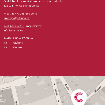
Česká 16 - 4. patro výtahem nebo po schodech
602 00 Brno, Česká republika
Počet skladeb: 4
+420 739 477 786
- prodejna
prodejna@clarina.cz
hudební úprava: partitura + party
+420 603 462 510
- majitel firmy
info@clarina.cz
Obsazení: malý soubor (do 10 hudebníků)
Po-Pá: 9:00 – 17:00 hod.
So Zavřeno
Odběr minimálně 1 kus
Ne Zavřeno
Výrobce: Hal Leonard Corporation
Obsahuje:
MameWay Down Yonder In New OrleansI Wish I Could
Shimmy Like My Sister KateHoneysuckle Rose