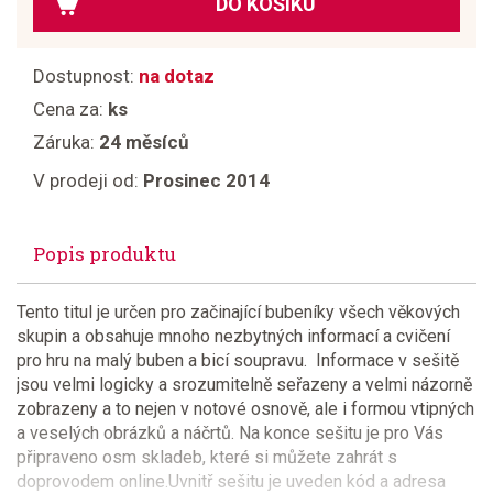
DO KOŠÍKU
Dostupnost:
na dotaz
Cena za:
ks
Záruka:
24 měsíců
V prodeji od:
Prosinec 2014
Popis produktu
Tento titul je určen pro začinající bubeníky všech věkových
skupin a obsahuje mnoho nezbytných informací a cvičení
pro hru na malý buben a bicí soupravu. Informace v sešitě
jsou velmi logicky a srozumitelně seřazeny a velmi názorně
zobrazeny a to nejen v notové osnově, ale i formou vtipných
a veselých obrázků a náčrtů. Na konce sešitu je pro Vás
připraveno osm skladeb, které si můžete zahrát s
doprovodem online.Uvnitř sešitu je uveden kód a adresa