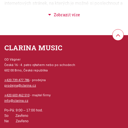
internetových stránek, na kterých je možné si poslechnout a
případně stáhnout nahrávky těchto osmi skladeb.Příjemný
sešit, který Vás nejen naučí základům hry na bicí soupravu,
ale také Vás pobaví a rádi se k němu budete vracet.
Provedení: sešit + Audio online
CLARINA MUSIC
Jazyk: anglicky
OD Vágner
Česká 16 - 4. patro výtahem nebo po schodech
Hudební styl: výukové + instruktážní tituly a školy,
602 00 Brno, Česká republika
hudba pro děti, žáky a studenty
+420 739 477 786
- prodejna
prodejna@clarina.cz
Velikost (rozměr): 22 x 29 cm
+420 603 462 510
- majitel firmy
Počet skladeb: 8
info@clarina.cz
Po-Pá: 9:00 – 17:00 hod.
Počet stran: 112
So Zavřeno
Ne Zavřeno