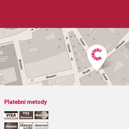
hudební úprava: bubny
Obsazení: solo
Výrobce: MEL BAY PUBLICATIONS
Obsahuje:
ClearwaterJay's RoomTennesseeMikey GMusical's Mike
ThemeRockin' Rob's Rock SongThe Drumming BluesOne
Fine Day
Platební metody