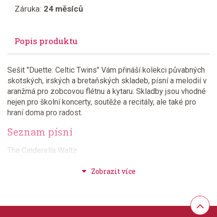
Záruka:
24 měsíců
Popis produktu
Sešit "Duette: Celtic Twins" Vám přináší kolekci půvabných
skotských, irských a bretaňských skladeb, písní a melodií v
aranžmá pro zobcovou flétnu a kytaru. Skladby jsou vhodné
nejen pro školní koncerty, soutěže a recitály, ale také pro
hraní doma pro radost.
Seznam písní
The Cinderella Waltz
My Lodging's On The Cold Crown
Tripping Upstairs
Muckin O' Geordie's Byre
Lanigan's Ball
The Scotchman's Bonnet
Captain Mcintosh