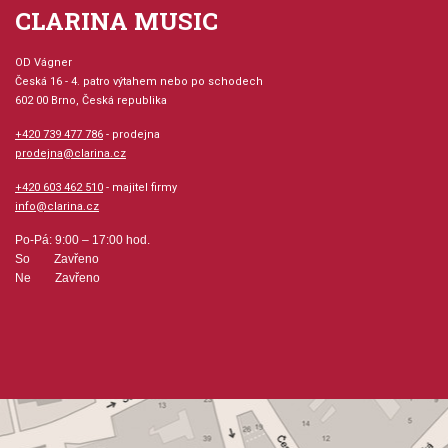
CLARINA MUSIC
The Bonnie Lad
The Fairy Reel
Lochaber Reel
OD Vágner
My Own Whym
Česká 16 - 4. patro výtahem nebo po schodech
602 00 Brno, Česká republika
Lady Corbett's Reel
The High Road Linton
+420 739 477 786
- prodejna
Stroketown Lasses
prodejna@clarina.cz
The Rakes of Castlebar
+420 603 462 510
- majitel firmy
info@clarina.cz
Po-Pá: 9:00 – 17:00 hod.
So Zavřeno
Ne Zavřeno