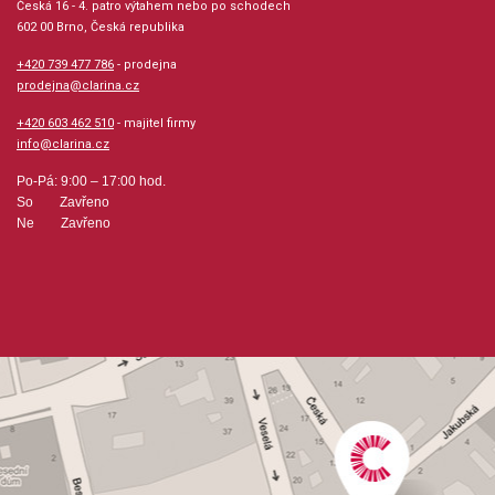
Česká 16 - 4. patro výtahem nebo po schodech
602 00 Brno, Česká republika
Hudební styl: výukové + instruktážní tituly a školy,
noty pro hudební školy
+420 739 477 786
- prodejna
prodejna@clarina.cz
Velikost (rozměr): 23 x 30 cm
+420 603 462 510
- majitel firmy
info@clarina.cz
Počet stran: 64
Po-Pá: 9:00 – 17:00 hod.
So Zavřeno
Ne Zavřeno
hudební úprava: melodie
Obsazení: solo, duet
Odběr minimálně 1 kus
Výrobce: Editio Barenreiter
Obsahuje: