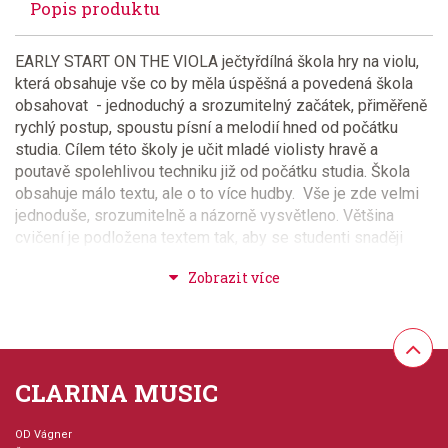
Popis produktu
EARLY START ON THE VIOLA ječtyřdílná škola hry na violu,
která obsahuje vše co by měla úspěšná a povedená škola
obsahovat - jednoduchý a srozumitelný začátek, přiměřeně
rychlý postup, spoustu písní a melodií hned od počátku
studia. Cílem této školy je učit mladé violisty hravě a
poutavě spolehlivou techniku již od počátku studia. Škola
obsahuje málo textu, ale o to více hudby. Vše je zde velmi
jednoduše, srozumitelně a názorně vysvětleno. Většina
cvičení je podložena textem tak, aby se studenti snaději
naučili rytmus skladby a melodie s textem byly vnímány
jako celek. Sešit je krásně, bohatě a barevně ilustrován.
Provedení: sešit - měkká vazba
Série: EARLY START ON THE VIOLA
CLARINA MUSIC
Jazyk: anglicky
OD Vágner