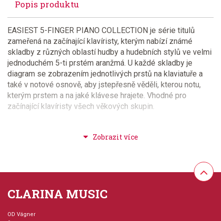
Popis produktu
EASIEST 5-FINGER PIANO COLLECTION je série titulů
zameřená na začínající klavíristy, kterým nabízí známé
skladby z různých oblastí hudby a hudebních stylů ve velmi
jednoduchém 5-ti prstém aranžmá. U každé skladby je
diagram se zobrazením jednotlivých prstů na klaviatuře a
také v notové osnově, aby jstepřesně věděli, kterou notu,
kterým prstem a na jaké klávese hrajete. Vhodné pro
začínající klavíristy všech věkových skupin.
Provedení: sešit - měkká vazba
Série: EASIEST 5-FINGER PIANO COLLECTION
Jazyk: anglicky
CLARINA MUSIC
Hudební styl: populární + rocková hudba
OD Vágner