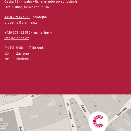
Česká 16 - 4. patro výtahem nebo po schodech
Velikost (rozměr): 23 x 30 cm
602 00 Brno, Česká republika
+420 739 477 786
- prodejna
Počet skladeb: 15
prodejna@clarina.cz
+420 603 462 510
- majitel firmy
Počet stran: 31
info@clarina.cz
Po-Pá: 9:00 – 17:00 hod.
hudební úprava: zpěv / klavír
So Zavřeno
Ne Zavřeno
Obsazení: solo
Odběr minimálně 1 kus
Výrobce: WISE PUBLICATIONS
Obsahuje:
BelieveBlue EyesBorder SongCandle In The WindCrocodile