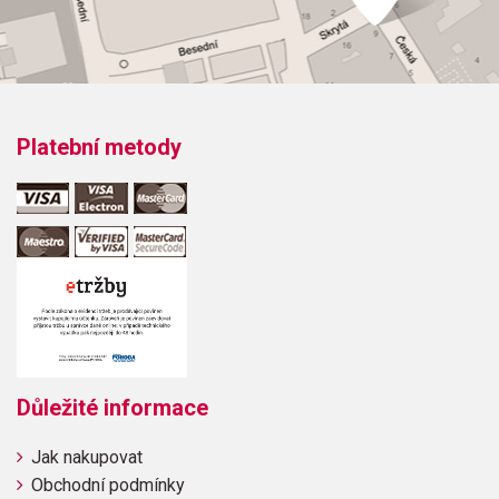
RockDanielDon't Go Breaking My HeartDon't Let The Sun Go
Down On MeI Guess That's Why They Call It The BluesI'm
Still StandingRocket ManSacrificeShine On
ThroughSomeone Saved My Life TonightYour Song
Platební metody
Důležité informace
Jak nakupovat
Obchodní podmínky