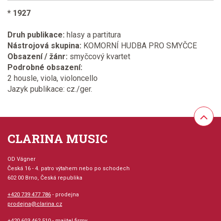
* 1927
Druh publikace:
hlasy a partitura
Nástrojová skupina:
KOMORNÍ HUDBA PRO SMYČCE
Obsazení / žánr:
smyčcový kvartet
Podrobné obsazení:
2 housle, viola, violoncello
Jazyk publikace: cz./ger.
CLARINA MUSIC
OD Vágner
Česká 16 - 4. patro výtahem nebo po schodech
602 00 Brno, Česká republika
+420 739 477 786
- prodejna
prodejna@clarina.cz
+420 603 462 510
- majitel firmy