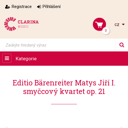
Registrace
Přihlášení
cz
0
Kategorie
Editio Bärenreiter Matys Jiří I.
smyčcový kvartet op. 21