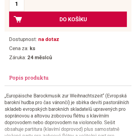
DO KOŠÍKU
Dostupnost:
na dotaz
Cena za:
ks
Záruka:
24 měsíců
Popis produktu
„Europäische Barockmusik zur Weihnachtszeit“ (Evropská
barokní hudba pro čas vánončí) je sbírka devíti pastorálních
skladeb evropských barokních skladatelů upravených pro
sopránovou a altovou zobcovou flétnu s klavírním
doprovodem nebo doprovodem na violoncello. Sešit
obsahuje partitura (klavírní doprovod) plus samostatně
vložené party pro zobcové flétny a volitelný part pro