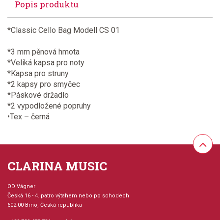
Popis produktu
*Classic Cello Bag Modell CS 01
*3 mm pěnová hmota
*Veliká kapsa pro noty
*Kapsa pro struny
*2 kapsy pro smyčec
*Páskové držadlo
*2 vypodložené popruhy
•Tex – černá
CLARINA MUSIC
OD Vágner
Česká 16 - 4. patro výtahem nebo po schodech
602 00 Brno, Česká republika